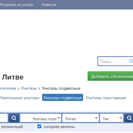
Подписка на услуги
Новости
 Литве
Добавить объявлени
нтехника
>
Унитазы
>
Унитазы подвесные
Напольные унитазы
Унитазы подвесные
Унитазы приставные
т организаций
соседние регионы