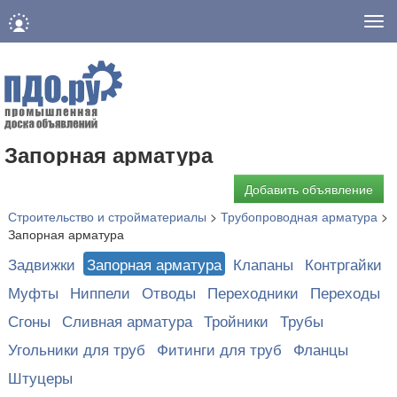
Нав
Запорная арматура
Добавить объявление
Строительство и стройматериалы
>
Трубопроводная арматура
>
Запорная арматура
Задвижки
Запорная арматура
Клапаны
Контргайки
Муфты
Ниппели
Отводы
Переходники
Переходы
Сгоны
Сливная арматура
Тройники
Трубы
Угольники для труб
Фитинги для труб
Фланцы
Штуцеры