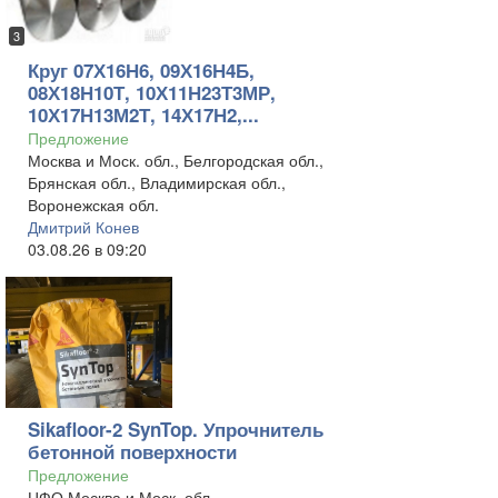
3
Круг 07Х16Н6, 09Х16Н4Б,
08Х18Н10Т, 10Х11Н23Т3МР,
10Х17Н13М2Т, 14Х17Н2,...
Предложение
Москва и Моск. обл., Белгородская обл.,
Брянская обл., Владимирская обл.,
Воронежская обл.
Дмитрий Конев
03.08.26 в 09:20
Sikafloor-2 SynTop. Упрочнитель
бетонной поверхности
Предложение
ЦФО Москва и Моск. обл.