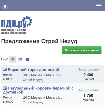
Нав
Предложения Строй Неруд
Добавить объявление
Вид:
Верховой торф доставкой
Предложение
2 400
Вчера
ЦФО Москва и Моск. обл.
в 10:00
руб./м3
Строй Неруд
Натуральный коровий перегной с
Предложение
доставкой
1 750
Вчера
ЦФО Москва и Моск. обл.
руб./м3
в 10:00
Строй Неруд