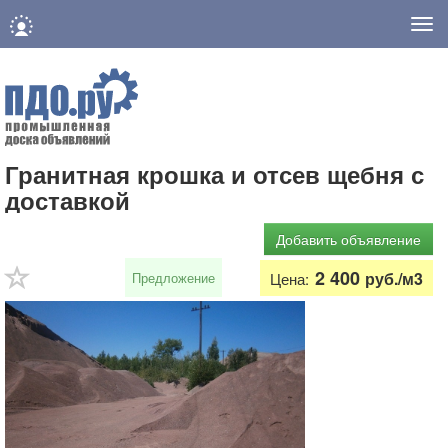
Нав
Гранитная крошка и отсев щебня с
доставкой
Добавить объявление
2 400
руб./м3
Предложение
Цена: