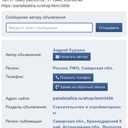
https://partalstalina.ru/shop/item/3456
Сообщение автору объявления
Отправить
Андрей Куршин
Автор объявления:
Написать автору
Регион:
Россия
,
ПФО
,
Самарская обл.
Телефон:
Показать телефон
Заявка на обратный звонок
Адрес сайта:
partalstalina.ru/shop/item/3456
Разделы объявления:
Строительство и стройматериал
ы
Регион публикации:
Самарская обл.
,
Краснодарский К
рай
,
Астраханская обл.
,
Волгогра