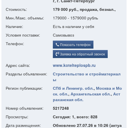
г, г. Санкт-Петербург
Стоимость:
179 000 руб., продажа, безнал.,
Мин./Макс. объемы:
179000 - 1579000 рубль
Наличие:
Есть в наличии у себя
Условия поставки:
Самовывоз
Телефон:
Показать телефон
Заявка на обратный звонок
Адрес сайта:
www.kotelteplospb.ru
Разделы объявления:
Строительство и стройматериал
ы
Регион публикации:
СПб и Ленингр. обл.
,
Москва и Мо
ск. обл.
,
Архангельская обл.
,
Аст
раханская обл.
Номер объявления:
5217248
Просмотры:
Сегодня: 1, всего: 828
Дата размещения:
Обновлено 27.07.26 в 10:26 (актуа