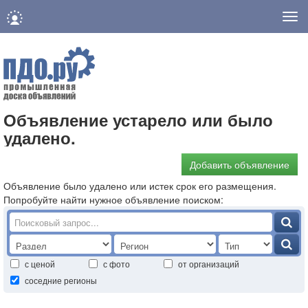
Нав
Объявление устарело или было
удалено.
Добавить объявление
Объявление было удалено или истек срок его размещения.
Попробуйте найти нужное объявление поиском:
с ценой
с фото
от организаций
соседние регионы