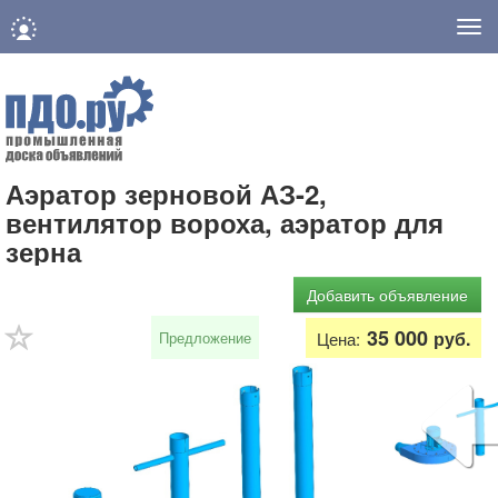
Нав
Аэратор зерновой АЗ-2,
вентилятор вороха, аэратор для
зерна
Добавить объявление
35 000
руб.
Предложение
Цена: