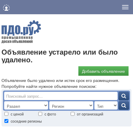
Нав
Объявление устарело или было
удалено.
Добавить объявление
Объявление было удалено или истек срок его размещения.
Попробуйте найти нужное объявление поиском:
с ценой
с фото
от организаций
соседние регионы