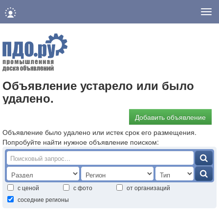
Нав
Объявление устарело или было
удалено.
Добавить объявление
Объявление было удалено или истек срок его размещения.
Попробуйте найти нужное объявление поиском:
с ценой
с фото
от организаций
соседние регионы