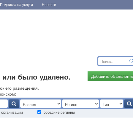
Подписка на услуги
Новости
 или было удалено.
Добавить объявлени
ок его размещения.
поиском:
т организаций
соседние регионы