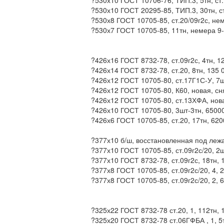
?530х10 ГОСТ 10706-76, ТИП.3, 5тн, ст
?530х10 ГОСТ 20295-85, ТИП.3, 30тн, с
?530х8 ГОСТ 10705-85, ст.20/09г2с, не
?530х7 ГОСТ 10705-85, 11тн, немера 9-
?426х16 ГОСТ 8732-78, ст.09г2с, 4тн, 1
?426х14 ГОСТ 8732-78, ст.20, 8тн, 135 
?426х12 ГОСТ 10705-80, ст.17Г1С-У, 7ш
?426х12 ГОСТ 10705-80, К60, новая, сн
?426х12 ГОСТ 10705-80, ст.13ХФА, нова
?426х10 ГОСТ 10705-80, 3шт-3тн, 6500
?426х6 ГОСТ 10705-85, ст.20, 17тн, 62
?377х10 б/ш, восстановленная под лежа
?377х10 ГОСТ 10705-85, ст.09г2с/20, 2
?377х10 ГОСТ 8732-78, ст.09г2с, 18тн, 
?377х8 ГОСТ 10705-85, ст.09г2с/20, 4, 
?377х8 ГОСТ 10705-85, ст.09г2с/20, 2, 
?325х22 ГОСТ 8732-78 ст.20, 1, 112тн, 
?325х20 ГОСТ 8732-78 ст.06ГФБА , 1, 5т