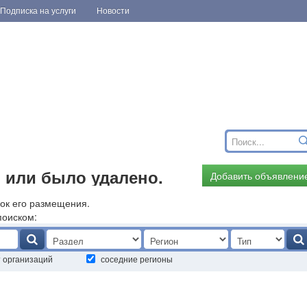
Подписка на услуги
Новости
 или было удалено.
Добавить объявлени
ок его размещения.
поиском:
т организаций
соседние регионы