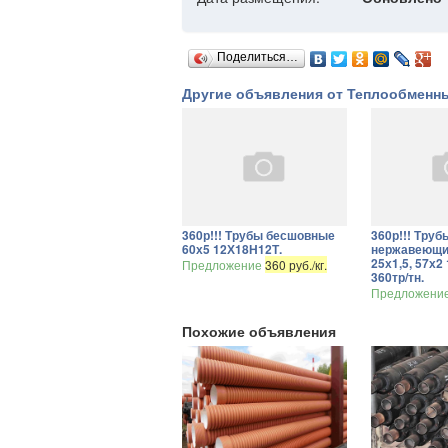
Поделиться…
Другие объявления от Теплообменн
360р!!! Трубы бесшовные
360р!!! Труб
60х5 12Х18Н12Т.
нержавеющие
25х1,5, 57х
Предложение
360 руб./кг.
360тр/тн.
Предложени
Похожие объявления