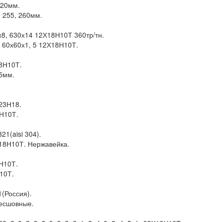
 20мм.
, 255, 260мм.
8, 630х14 12Х18Н10Т 360тр/тн.
 60х60х1, 5 12Х18Н10Т.
8Н10Т.
5мм.
23Н18.
8Н10Т.
321(aisi 304).
18Н10Т. Нержавейка.
Н10Т.
10Т.
(Россия).
есшовные.