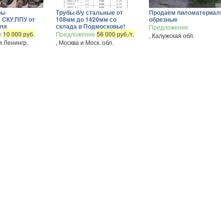
ры
Трубы б/у стальные от
Продаём пиломатериа
 СКУ.ППУ от
108мм до 1420мм со
обрезные
еля
склада в Подмосковье!
Предложение
е
10 000 руб.
Предложение
56 000 руб./т.
, Калужская обл.
и Ленингр.
, Москва и Моск. обл.