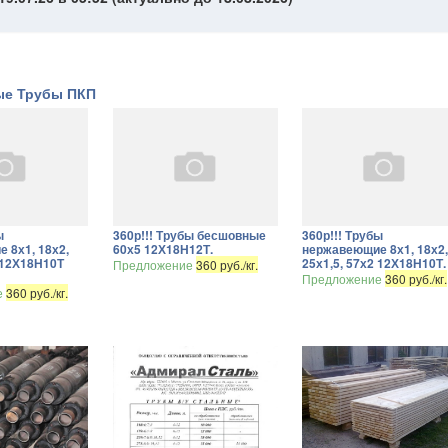
ые Трубы ПКП
ы
360р!!! Трубы бесшовные
360р!!! Трубы
 8х1, 18х2,
60х5 12Х18Н12Т.
нержавеющие 8х1, 18х2
2 12Х18Н10Т
25х1,5, 57х2 12Х18Н10Т.
Предложение
360 руб./кг.
Предложение
360 руб./кг.
е
360 руб./кг.