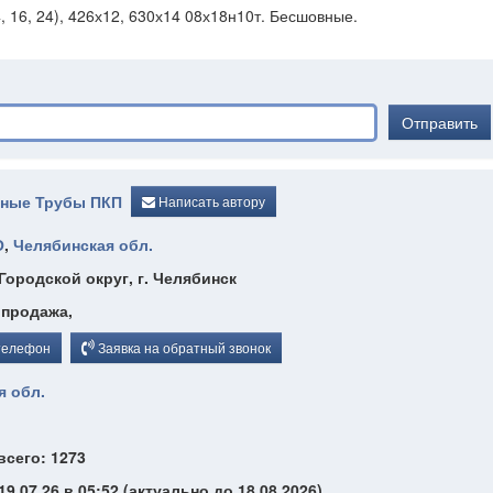
 16, 24), 426х12, 630х14 08х18н10т. Бесшовные.
Отправить
ные Трубы ПКП
Написать автору
О
,
Челябинская обл.
Городской округ, г. Челябинск
, продажа,
телефон
Заявка на обратный звонок
я обл.
всего: 1273
9.07.26 в 05:52 (актуально до 18.08.2026)