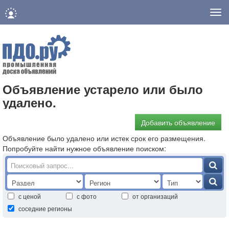
Нав
Объявление устарело или было
удалено.
Добавить объявление
Объявление было удалено или истек срок его размещения.
Попробуйте найти нужное объявление поиском:
с ценой
с фото
от организаций
соседние регионы